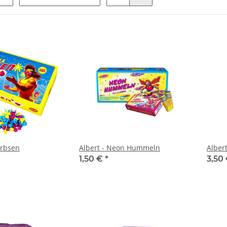
erbsen
Albert - Neon Hummeln
Alber
1,50 €
*
3,50