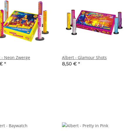
t - Neon Zwerge
Albert - Glamour Shots
 €
*
8,50 €
*