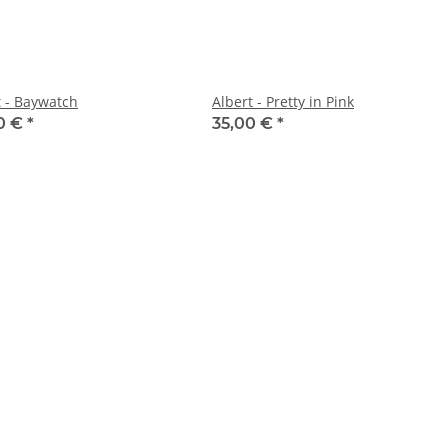
t - Baywatch
Albert - Pretty in Pink
0 €
*
35,00 €
*