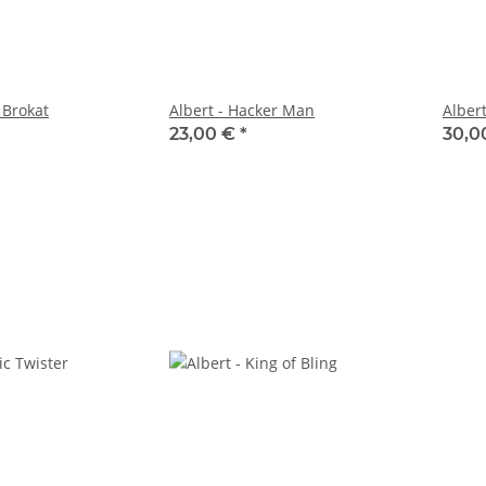
 Brokat
Albert - Hacker Man
Alber
23,00 €
*
30,0