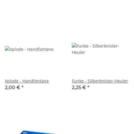
Xplode - Handfontäne
Funke - Silberknister-Heuler
2,00 €
*
2,25 €
*