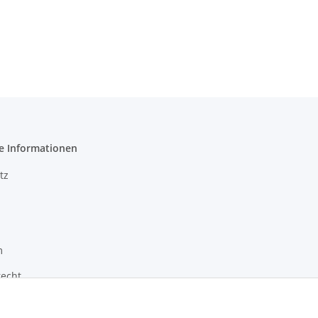
e Informationen
tz
m
recht