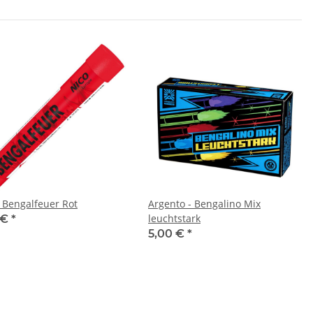
- Bengalfeuer Rot
Argento - Bengalino Mix
leuchtstark
 €
*
5,00 €
*