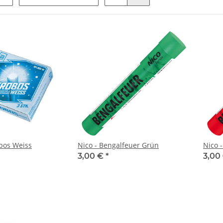
obos Weiss
Nico - Bengalfeuer Grün
Nico 
3,00 €
*
3,00