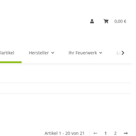
0,00 €
lartikel
Hersteller
Ihr Feuerwerk
Ladenver
Artikel 1 - 20 von 21
1
2