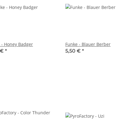
 - Honey Badger
Funke - Blauer Berber
 €
*
5,50 €
*