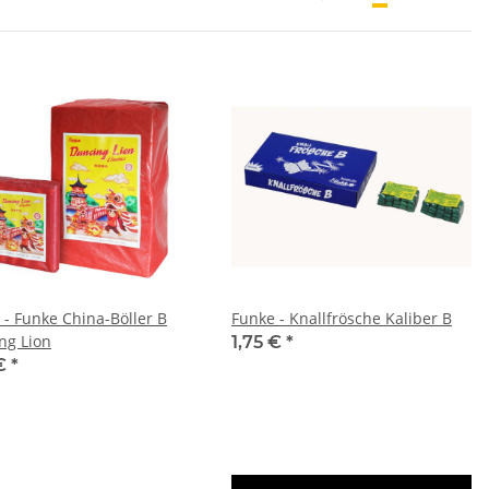
 - Funke China-Böller B
Funke - Knallfrösche Kaliber B
ng Lion
1,75 €
*
 €
*