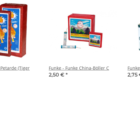
Petarde (Tiger
Funke - Funke China-Böller C
Funke
2,50 €
*
2,75