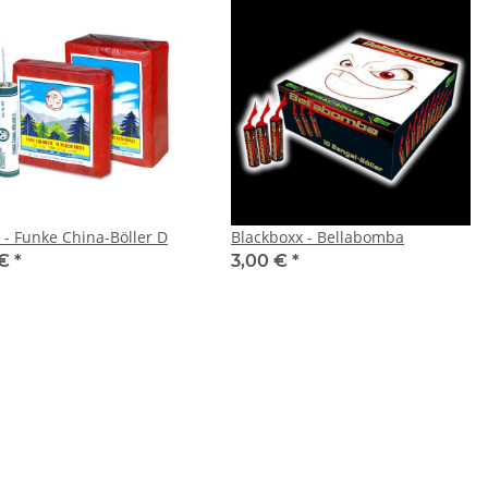
 - Funke China-Böller D
Blackboxx - Bellabomba
 €
*
3,00 €
*