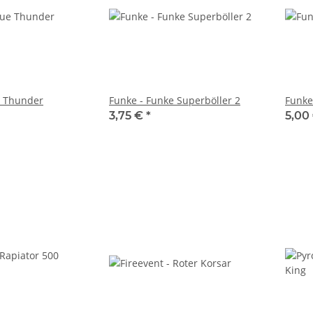
e Thunder
Funke - Funke Superböller 2
Funke
3,75 €
*
5,00