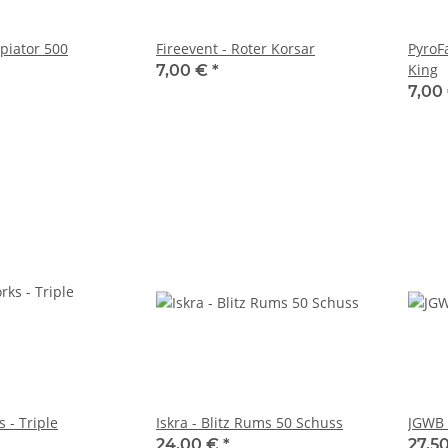
piator 500
Fireevent - Roter Korsar
PyroF
King
7,00 €
*
7,00
s - Triple
Iskra - Blitz Rums 50 Schuss
JGWB 
24,00 €
*
27,5