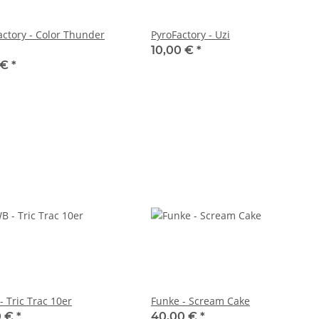
actory - Color Thunder
PyroFactory - Uzi
10,00 €
*
 €
*
- Tric Trac 10er
Funke - Scream Cake
0 €
*
40,00 €
*