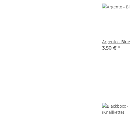
Argento - Blu
3,50 €
*