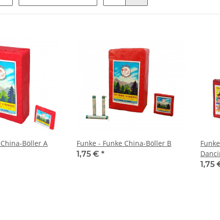
 China-Böller A
Funke - Funke China-Böller B
Funke
Danci
1,75 €
*
1,75