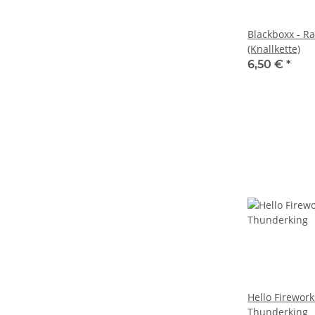
Blackboxx - Ra
(Knallkette)
6,50 €
*
Hello Firework
Thunderking