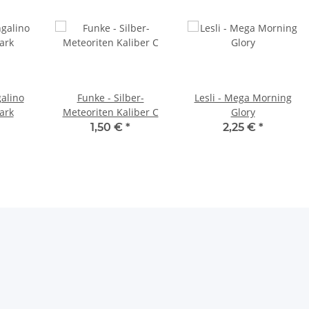
alino
Funke - Silber-
Lesli - Mega Morning
ark
Meteoriten Kaliber C
Glory
1,50 €
*
2,25 €
*