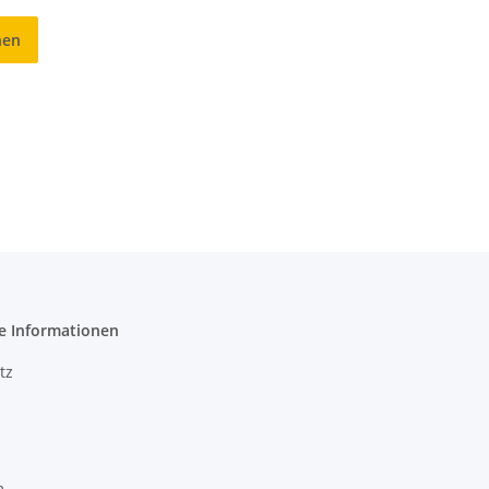
hen
e Informationen
tz
m