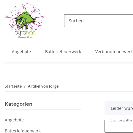
Angebote
Batteriefeuerwerk
Verbundfeuerwerk
Startseite
Artikel von Jorge
Kategorien
x
Leider wur
Angebote
Suchbegriff 
Batteriefeuerwerk