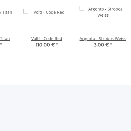
Titan
Volt! - Code Red
Argento - Strobos Weiss
*
110,00 €
*
3,00 €
*