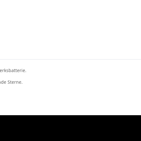
erksbatterie.
nde Sterne.