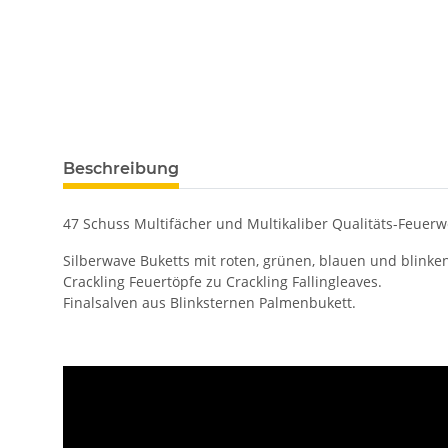
Beschreibung
47 Schuss Multifächer und Multikaliber Qualitäts-Feuerw
Silberwave Buketts mit roten, grünen, blauen und blinke
Crackling Feuertöpfe zu Crackling Fallingleaves.
Finalsalven aus Blinksternen Palmenbukett.