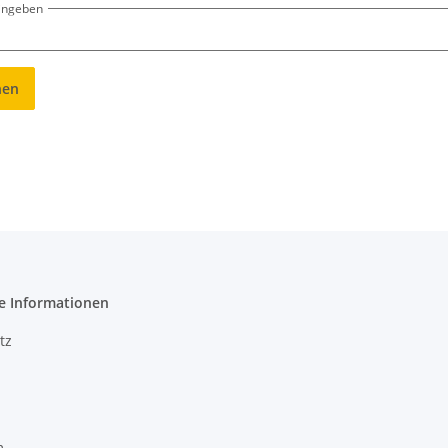
eingeben
hen
e Informationen
tz
m