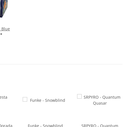
a Blue
€
*
 Dorada
Funke - Snowblind
SRPYRO - Quantum