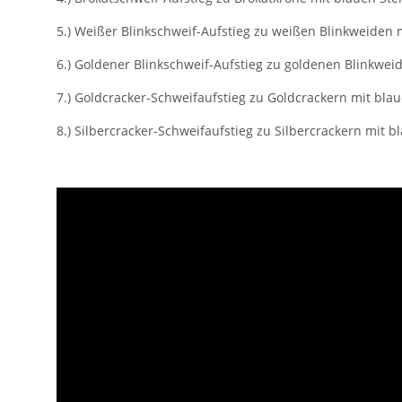
5.) Weißer Blinkschweif-Aufstieg zu weißen Blinkweiden 
6.) Goldener Blinkschweif-Aufstieg zu goldenen Blinkweid
7.) Goldcracker-Schweifaufstieg zu Goldcrackern mit bla
8.) Silbercracker-Schweifaufstieg zu Silbercrackern mit b