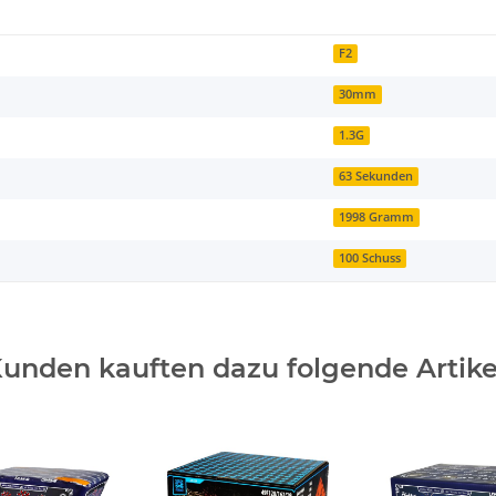
F2
30mm
1.3G
63 Sekunden
1998 Gramm
100 Schuss
unden kauften dazu folgende Artike