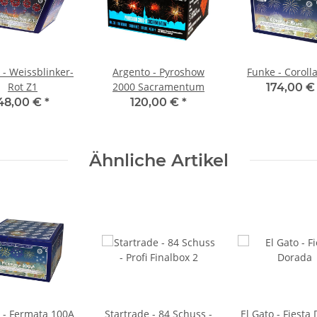
 - Weissblinker-
Argento - Pyroshow
Funke - Coroll
Rot Z1
2000 Sacramentum
174,00 
48,00 €
*
120,00 €
*
Ähnliche Artikel
 - Fermata 100A
Startrade - 84 Schuss -
El Gato - Fiesta