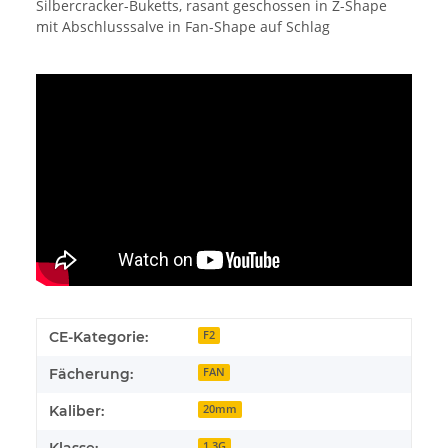
Silbercracker-Buketts, rasant geschossen in Z-Shape
mit Abschlusssalve in Fan-Shape auf Schlag
CE-Kategorie:
F2
Fächerung:
FAN
Kaliber:
20mm
Klasse:
1.3G