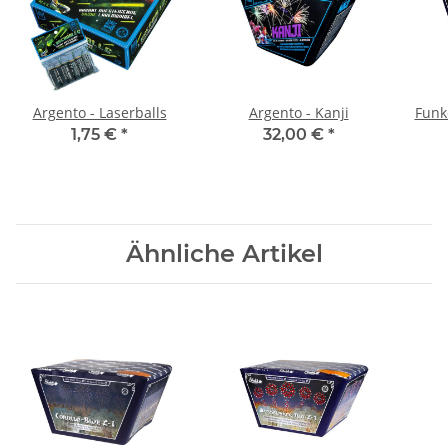
Argento - Laserballs
Argento - Kanji
Funk
1,75 €
*
32,00 €
*
Ähnliche Artikel