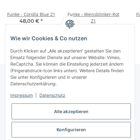
Funke - Corolla Blue Z1
Funke - Weissblinker-Rot
F
Z1
48,00 €
*
48,00 €
*
Wie wir Cookies & Co nutzen
Durch Klicken auf „Alle akzeptieren“ gestatten Sie den
Einsatz folgender Dienste auf unserer Website: Vimeo,
ReCaptcha. Sie können die Einstellung jederzeit ändern
(Fingerabdruck-Icon links unten). Weitere Details finden
Sie unter
Konfigurieren
und in unserer
Datenschutzerklärung
.
Informationen
Impressum
|
Datenschutz
Gesetzliche Informationen
Alle akzeptieren
Konfigurieren