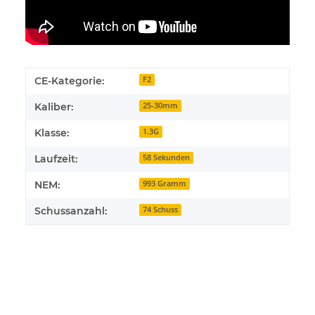
CE-Kategorie:
F2
Kaliber:
25-30mm
Klasse:
1.3G
Laufzeit:
58 Sekunden
NEM:
993 Gramm
Schussanzahl:
74 Schuss