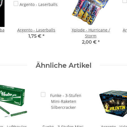
mba
Argento - Laserballs
Xplode - Hurricane /
Ar
Storm
1,75 €
*
2,00 €
*
Ähnliche Artikel
e - Luftheuler
Funke - 3-Stufen Mini-
Argento - Val