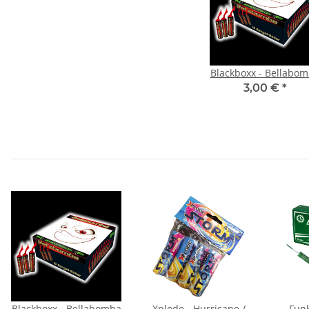
Blackboxx - Bellabo
3,00 €
*
Blackboxx - Bellabomba
Xplode - Hurricane /
Funk