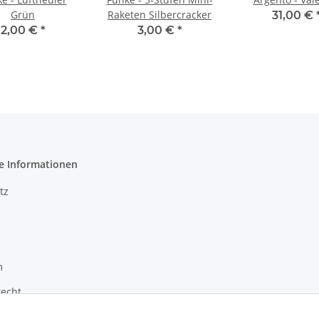
Grün
Raketen Silbercracker
31,00 €
2,00 €
*
3,00 €
*
e Informationen
tz
m
recht