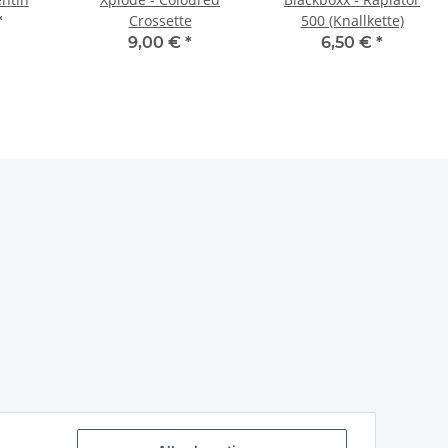
Crossette
500 (Knallkette)
*
9,00 €
*
6,50 €
*