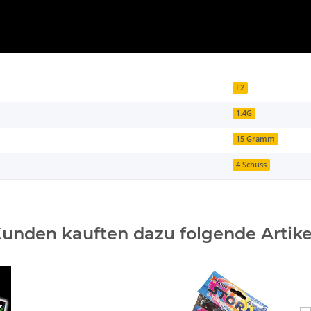
F2
1.4G
15 Gramm
4 Schuss
unden kauften dazu folgende Artike