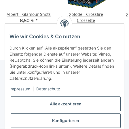
Albert - Glamour Shots
Xplode - Crossfire
X
Crossette
8,50 €
*
9,00 €
*
Wie wir Cookies & Co nutzen
Durch Klicken auf „Alle akzeptieren“ gestatten Sie den
Einsatz folgender Dienste auf unserer Website: Vimeo,
ReCaptcha. Sie können die Einstellung jederzeit ändern
(Fingerabdruck-Icon links unten). Weitere Details finden
Sie unter
Konfigurieren
und in unserer
Datenschutzerklärung
.
Informationen
Impressum
|
Datenschutz
Gesetzliche Informationen
Alle akzeptieren
Konfigurieren